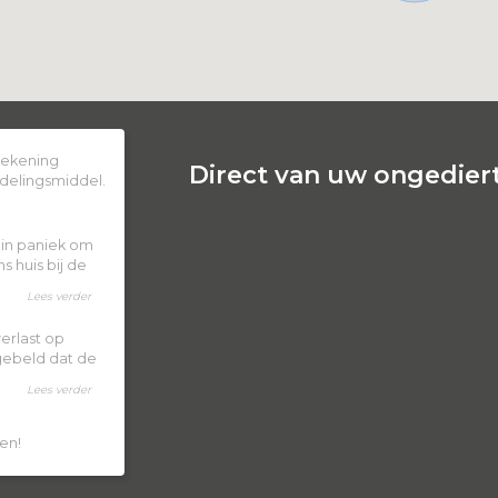
 rekening
Direct van uw ongediert
delingsmiddel.
k in paniek om
 huis bij de
Lees verder
erlast op
 gebeld dat de
Lees verder
en!