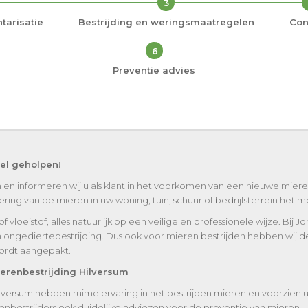
3
tarisatie
Bestrijding en weringsmaatregelen
Con
6
Preventie advies
nel geholpen!
 en informeren wij u als klant in het voorkomen van een nieuwe mieren
ng van de mieren in uw woning, tuin, schuur of bedrijfsterrein het mee
vloeistof, alles natuurlijk op een veilige en professionele wijze. Bij J
n ongediertebestrijding. Dus ook voor mieren bestrijden hebben wij de
wordt aangepakt.
erenbestrijding Hilversum
lversum hebben ruime ervaring in het bestrijden mieren en voorzien u 
bestrijders ook duidelijke adviezen voor de preventie van mieren.