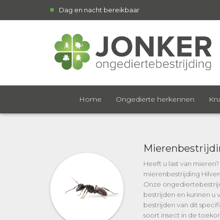
Dag en nacht bereikbaar
Home
Ongedierte herkennen
Kna
Mierenbestrijd
Heeft u last van mieren
mierenbestrijding Hilve
Onze ongediertebestrij
bestrijden en kunnen u v
bestrijden van dit speci
soort insect in de toek