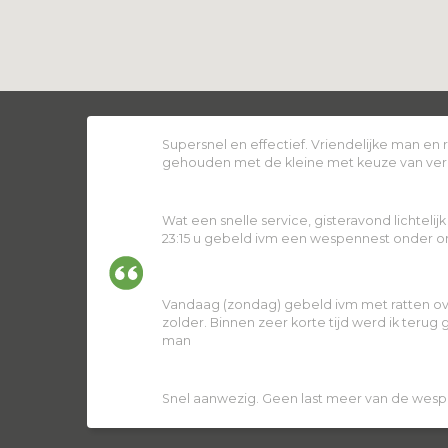
Supersnel en effectief. Vriendelijke man en
gehouden met de kleine met keuze van ver
Wat een snelle service, gisteravond lichtelij
23:15 u gebeld ivm een wespennest onder ons
Vandaag (zondag) gebeld ivm met ratten ov
zolder. Binnen zeer korte tijd werd ik terug
man
Snel aanwezig. Geen last meer van de wesp