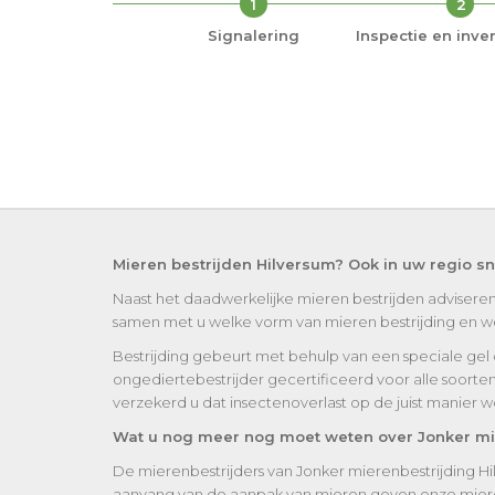
1
2
Signalering
Inspectie en inven
Mieren bestrijden Hilversum? Ook in uw regio s
Naast het daadwerkelijke mieren bestrijden adviseren
samen met u welke vorm van mieren bestrijding en weri
Bestrijding gebeurt met behulp van een speciale gel of 
ongediertebestrijder gecertificeerd voor alle soorte
verzekerd u dat insectenoverlast op de juist manier 
Wat u nog meer nog moet weten over Jonker mi
De mierenbestrijders van Jonker mierenbestrijding Hi
aanvang van de aanpak van mieren geven onze mieren