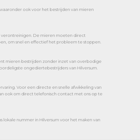
g, waaronder ook voor het bestrijden van mieren
el verontreinigen. De mieren moeten direct
n, om snel en effectief het probleem te stoppen.
iënt mieren bestrijden zonder inzet van overbodige
ordeligste ongediertebestrijders van Hilversum.
varing. Voor een directe en snelle afwikkeling van
an ook om direct telefonisch contact met ons op te
ns lokale nummer in Hilversum voor het maken van