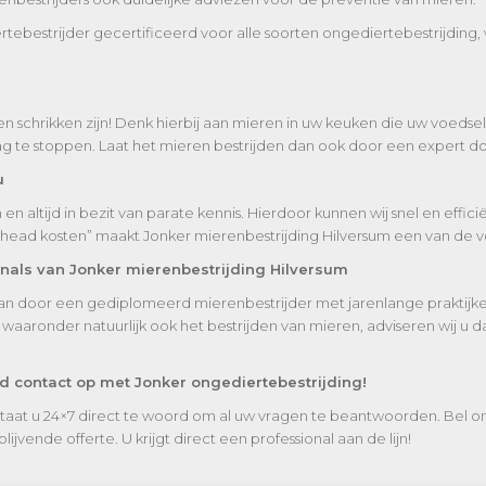
ertebestrijder gecertificeerd voor alle soorten ongediertebestrijdin
n schrikken zijn! Denk hierbij aan mieren in uw keuken die uw voeds
e stoppen. Laat het mieren bestrijden dan ook door een expert doe
u
 altijd in bezit van parate kennis. Hierdoor kunnen wij snel en effic
rhead kosten” maakt Jonker mierenbestrijding Hilversum een van de vo
onals van Jonker mierenbestrijding Hilversum
taan door een gediplomeerd mierenbestrijder met jarenlange praktijker
aronder natuurlijk ook het bestrijden van mieren, adviseren wij u d
nd contact op met Jonker ongediertebestrijding!
staat u 24×7 direct te woord om al uw vragen te beantwoorden. Bel o
ijvende offerte. U krijgt direct een professional aan de lijn!