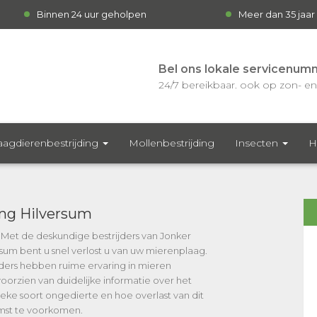
Binnen 24 uur geholpen
Meer dan 35 jaar
Bel ons lokale servicenum
24/7 bereikbaar. ook op zon- en 
agdierenbestrijding
Mollenbestrijding
Insecten
H
ing Hilversum
? Met de deskundige bestrijders van Jonker
rsum bent u snel verlost u van uw mierenplaag.
ders hebben ruime ervaring in mieren
oorzien van duidelijke informatie over het
fieke soort ongedierte en hoe overlast van dit
omst te voorkomen.