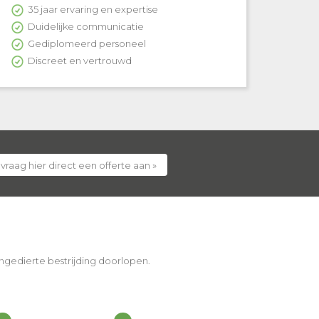
35 jaar ervaring en expertise
Duidelijke communicatie
Gediplomeerd personeel
Discreet en vertrouwd
 vraag hier direct een offerte aan »
 ongedierte bestrijding doorlopen.