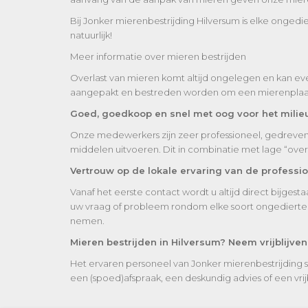
Bij Jonker mierenbestrijding Hilversum is elke ongedi
natuurlijk!
Meer informatie over mieren bestrijden
Overlast van mieren komt altijd ongelegen en kan eve
aangepakt en bestreden worden om een mierenplaag t
Goed, goedkoop en snel met oog voor het milie
Onze medewerkers zijn zeer professioneel, gedreven en
middelen uitvoeren. Dit in combinatie met lage “ove
Vertrouw op de lokale ervaring van de professi
Vanaf het eerste contact wordt u altijd direct bijges
uw vraag of probleem rondom elke soort ongedierte wa
nemen.
Mieren bestrijden in Hilversum? Neem vrijblijve
Het ervaren personeel van Jonker mierenbestrijding 
een (spoed)afspraak, een deskundig advies of een vrijbl