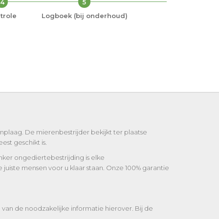
4
5
trole
Logboek (bij onderhoud)
plaag. De mierenbestrijder bekijkt ter plaatse
st geschikt is.
onker ongediertebestrijding is elke
 juiste mensen voor u klaar staan. Onze 100% garantie
van de noodzakelijke informatie hierover. Bij de