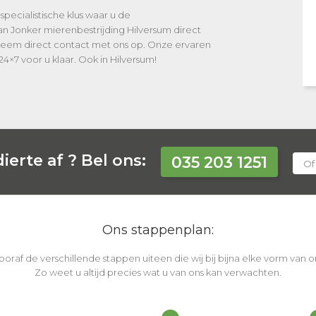
specialistische klus waar u de
an Jonker mierenbestrijding Hilversum direct
 Neem direct contact met ons op. Onze ervaren
24×7 voor u klaar. Ook in Hilversum!
ierte af ?
Bel ons:
035 203 1251
Of
Ons stappenplan:
vooraf de verschillende stappen uiteen die wij bij bijna elke vorm van
Zo weet u altijd precies wat u van ons kan verwachten.