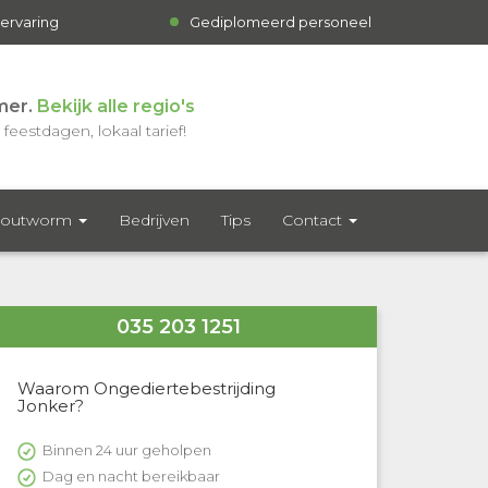
 ervaring
Gediplomeerd personeel
mer.
Bekijk alle regio's
feestdagen, lokaal tarief!
outworm
Bedrijven
Tips
Contact
035 203 1251
Waarom Ongediertebestrijding
Jonker?
Binnen 24 uur geholpen
Dag en nacht bereikbaar