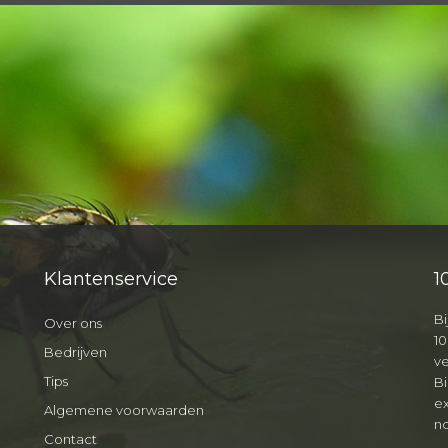
Klantenservice
1
Bi
Over ons
10
Bedrijven
v
Tips
B
ex
Algemene voorwaarden
no
Contact