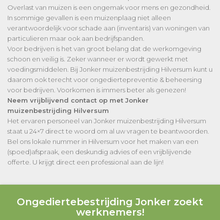
Overlast van muizen is een ongemak voor mens en gezondheid.
In sommige gevallen is een muizenplaag niet alleen
verantwoordelijk voor schade aan (inventaris) van woningen van
particulieren maar ook aan bedrijfspanden.
Voor bedrijven is het van groot belang dat de werkomgeving
schoon en veilig is. Zeker wanneer er wordt gewerkt met
voedingsmiddelen. Bij Jonker muizenbestrijding Hilversum kunt u
daarom ook terecht voor ongediertepreventie & beheersing
voor bedrijven. Voorkomen is immers beter als genezen!
Neem vrijblijvend contact op met Jonker
muizenbestrijding Hilversum
Het ervaren personeel van Jonker muizenbestrijding Hilversum
staat u 24×7 direct te woord om al uw vragen te beantwoorden.
Bel ons lokale nummer in Hilversum voor het maken van een
(spoed)afspraak, een deskundig advies of een vrijblijvende
offerte. U krijgt direct een professional aan de lijn!
Ongediertebestrijding Jonker zoekt
werknemers!