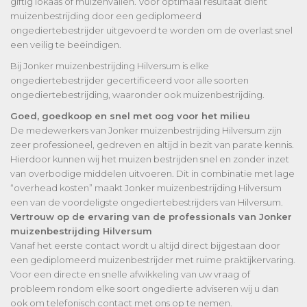
giftig lokaas of muizenvallen. Voor optimaal resultaat dient
muizenbestrijding door een gediplomeerd
ongediertebestrijder uitgevoerd te worden om de overlast snel
een veilig te beëindigen.
Bij Jonker muizenbestrijding Hilversum is elke
ongediertebestrijder gecertificeerd voor alle soorten
ongediertebestrijding, waaronder ook muizenbestrijding.
Goed, goedkoop en snel met oog voor het milieu
De medewerkers van Jonker muizenbestrijding Hilversum zijn
zeer professioneel, gedreven en altijd in bezit van parate kennis.
Hierdoor kunnen wij het muizen bestrijden snel en zonder inzet
van overbodige middelen uitvoeren. Dit in combinatie met lage
“overhead kosten” maakt Jonker muizenbestrijding Hilversum
een van de voordeligste ongediertebestrijders van Hilversum.
Vertrouw op de ervaring van de professionals van Jonker
muizenbestrijding Hilversum
Vanaf het eerste contact wordt u altijd direct bijgestaan door
een gediplomeerd muizenbestrijder met ruime praktijkervaring.
Voor een directe en snelle afwikkeling van uw vraag of
probleem rondom elke soort ongedierte adviseren wij u dan
ook om telefonisch contact met ons op te nemen.