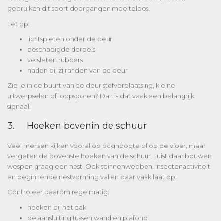
gebruiken dit soort doorgangen moeiteloos.
Let op:
lichtspleten onder de deur
beschadigde dorpels
versleten rubbers
naden bij zijranden van de deur
Zie je in de buurt van de deur stofverplaatsing, kleine
uitwerpselen of loopsporen? Dan is dat vaak een belangrijk
signaal.
3. Hoeken bovenin de schuur
Veel mensen kijken vooral op ooghoogte of op de vloer, maar
vergeten de bovenste hoeken van de schuur. Juist daar bouwen
wespen graag een nest. Ook spinnenwebben, insectenactiviteit
en beginnende nestvorming vallen daar vaak laat op.
Controleer daarom regelmatig:
hoeken bij het dak
de aansluiting tussen wand en plafond