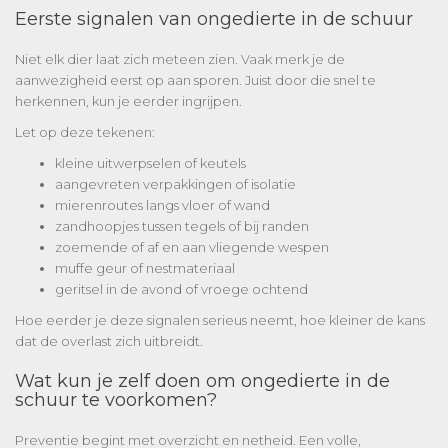
Eerste signalen van ongedierte in de schuur
Niet elk dier laat zich meteen zien. Vaak merk je de
aanwezigheid eerst op aan sporen. Juist door die snel te
herkennen, kun je eerder ingrijpen.
Let op deze tekenen:
kleine uitwerpselen of keutels
aangevreten verpakkingen of isolatie
mierenroutes langs vloer of wand
zandhoopjes tussen tegels of bij randen
zoemende of af en aan vliegende wespen
muffe geur of nestmateriaal
geritsel in de avond of vroege ochtend
Hoe eerder je deze signalen serieus neemt, hoe kleiner de kans
dat de overlast zich uitbreidt.
Wat kun je zelf doen om ongedierte in de
schuur te voorkomen?
Preventie begint met overzicht en netheid. Een volle,