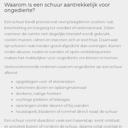
Waarom is een schuur aantrekkelijk voor
ongedierte?
Een schuur biedt precies wat veel plaagdieren zoeken: rust,
beschutting en toegang tot voedsel of nestmateriaal. Zeker
wanneer de ruimte niet dagelijks intensief wordt gebruikt,
voelen muizen, ratten en insecten zich er snel thuis. Daarnaast
zijn schuren vaak minder goed afgedicht dan woningen. Kieren
onder deuren, naden in wanden of open ventilatiepunten
maken het makkelijker voor ongedierte om binnen te komen.
Veelvoorkomende redenen waarom ongedierte op een schuur
afkomt:
opgeslagen voer of etensresten
kartonnen dozen en opbergmateriaal
donkere, rustige hoeken
vochtige plekken of lekkages
openingen onder deuren of bij wanden
houtstapels, bladeren of rommel direct naast de schuur
Een schuur vormt daardoor vaak een tussenstap: eerst ontstaat
er activiteit buiten of rondom de schuur, daarna volgt overlast ín