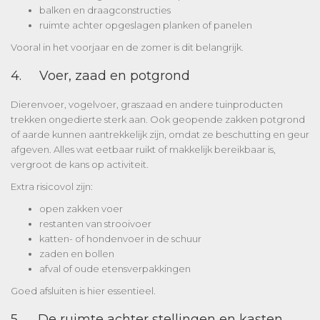
balken en draagconstructies
ruimte achter opgeslagen planken of panelen
Vooral in het voorjaar en de zomer is dit belangrijk.
4. Voer, zaad en potgrond
Dierenvoer, vogelvoer, graszaad en andere tuinproducten
trekken ongedierte sterk aan. Ook geopende zakken potgrond
of aarde kunnen aantrekkelijk zijn, omdat ze beschutting en geur
afgeven. Alles wat eetbaar ruikt of makkelijk bereikbaar is,
vergroot de kans op activiteit.
Extra risicovol zijn:
open zakken voer
restanten van strooivoer
katten- of hondenvoer in de schuur
zaden en bollen
afval of oude etensverpakkingen
Goed afsluiten is hier essentieel.
5. De ruimte achter stellingen en kasten