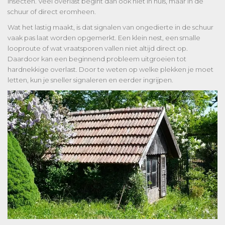
insecten. Veel overlast begint dan ook niet in huis, maar in de
schuur of direct eromheen.
Wat het lastig maakt, is dat signalen van
ongedierte in de schuur
vaak pas laat worden opgemerkt. Een klein nest, een smalle
looproute of wat vraatsporen vallen niet altijd direct op.
Daardoor kan een beginnend probleem uitgroeien tot
hardnekkige overlast. Door te weten op welke plekken je moet
letten, kun je sneller signaleren en eerder ingrijpen.