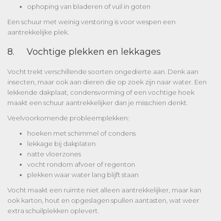
ophoping van bladeren of vuil in goten
Een schuur met weinig verstoring is voor wespen een
aantrekkelijke plek.
8. Vochtige plekken en lekkages
Vocht trekt verschillende soorten ongedierte aan. Denk aan
insecten, maar ook aan dieren die op zoek zijn naar water. Een
lekkende dakplaat, condensvorming of een vochtige hoek
maakt een schuur aantrekkelijker dan je misschien denkt.
Veelvoorkomende probleemplekken:
hoeken met schimmel of condens
lekkage bij dakplaten
natte vloerzones
vocht rondom afvoer of regenton
plekken waar water lang blijft staan
Vocht maakt een ruimte niet alleen aantrekkelijker, maar kan
ook karton, hout en opgeslagen spullen aantasten, wat weer
extra schuilplekken oplevert.