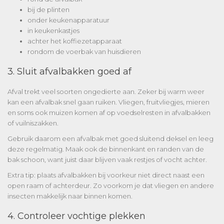
bij de plinten
onder keukenapparatuur
in keukenkastjes
achter het koffiezetapparaat
rondom de voerbak van huisdieren
3. Sluit afvalbakken goed af
Afval trekt veel soorten ongedierte aan. Zeker bij warm weer
kan een afvalbak snel gaan ruiken. Vliegen, fruitvliegjes, mieren
en soms ook muizen komen af op voedselresten in afvalbakken
of vuilniszakken.
Gebruik daarom een afvalbak met goed sluitend deksel en leeg
deze regelmatig. Maak ook de binnenkant en randen van de
bak schoon, want juist daar blijven vaak restjes of vocht achter.
Extra tip: plaats afvalbakken bij voorkeur niet direct naast een
open raam of achterdeur. Zo voorkom je dat vliegen en andere
insecten makkelijk naar binnen komen.
4. Controleer vochtige plekken