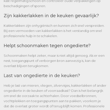
kast regelmatig schoon en controleer oude verpakkingen op
beschadigingen of sporen.
Zijn kakkerlakken in de keuken gevaarlijk?
Kakkerlakken zijn onhygiënisch en kunnen zich snel verspreiden.
Bij een vermoeden van kakkerlakken is het verstandig om snel
professionele hulp in te schakelen.
Helpt schoonmaken tegen ongedierte?
Schoonmaken helpt zeker, maar is niet altijd genoeg. Als er een
nest, toegangspunt of verborgen bron aanwezig is, kan de
overlast blijven terugkomen.
Last van ongedierte in de keuken?
Heb je last van mieren, vliegen, zilvervisjes, kakkerlakken of ander
ongedierte in de keuken of voorraadkast? Dan is het belangrijk
om snel de oorzaak te achterhalen. Door voedselbronnen,
vochtplekken en toegangspunten aan te pakken, voorkom je
dat de overlast groter wordt of terug blijft komen.
Professionele