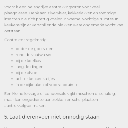
Vocht is een belangrijke aantrekkingsbron voor veel
plaagdieren. Denk aan zilvervisjes, kakkerlakken en sommige
insecten die zich prettig voelen in warme, vochtige ruimtes. In
keukens zijn er verschillende plekken waar ongemerkt vocht kan
ontstaan.
Controleer regelmatig:
onder de gootsteen
rond de vaatwasser
bij de koelkast
langs leidingen
bij de afvoer
achter keukenkastjes
in de bijkeuken of voorraadruimte
Een kleine lekkage of condensplek lijkt misschien onschuldig,
maar kan ongedierte aantrekken en schuilplaatsen
aantrekkelijker maken.
5. Laat dierenvoer niet onnodig staan