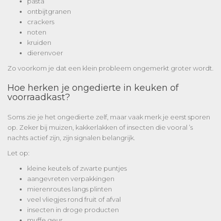
pasta
ontbijtgranen
crackers
noten
kruiden
dierenvoer
Zo voorkom je dat een klein probleem ongemerkt groter wordt.
Hoe herken je ongedierte in keuken of
voorraadkast?
Soms zie je het ongedierte zelf, maar vaak merk je eerst sporen
op. Zeker bij muizen, kakkerlakken of insecten die vooral ’s
nachts actief zijn, zijn signalen belangrijk.
Let op:
kleine keutels of zwarte puntjes
aangevreten verpakkingen
mierenroutes langs plinten
veel vliegjes rond fruit of afval
insecten in droge producten
muffe geur