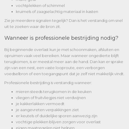
vochtplekken of schimmel
kruimels of zaagselachtig materiaal in kasten
Zie je meerdere signalen tegelijk? Dan is het verstandig om snel
uit te zoeken waar de bron zit.
Wanneer is professionele bestrijding nodig?
Bij beginnende overlast kun je met schoonmaken, afsluiten en
opruimen vaak veel bereiken. Maar wanneer ongedierte blijft
terugkomen, is er meestal meer aan de hand. Dan kan er sprake
zijn van een nest, een vaste looproute, een verborgen
voedselbron of een toegangspunt dat je zelf niet makkelijk vindt.
Professionele bestrijding
is verstandig wanneer:
mieren steeds terugkomen in de keuken
vliegen of fruitvliegjes niet verdwijnen
je kakkerlakken vermoedt
je aangevreten verpakkingen ziet
er keutels of duidelijke sporen aanwezig zijn
vochtige plekken blijven zorgen voor overlast
eigen maatregelen niet helpen