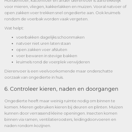
Hondenvoer, kattenvoer en ander dierenvoer is aantrekkelijk
voor mieren, vliegen, kakkerlakken en muizen. Vooral natvoer of
open zakken voer trekken snel ongedierte aan. Ook kruimels
rondom de voerbak worden vaak vergeten.
Wat helpt:
voerbakken dagelijks schoonmaken
natvoer niet uren laten staan
open zakken voer afsluiten
voer bewaren in stevige bakken
kruimels rond de voerplek verwijderen
Dierenvoer is een veelvoorkomende maar onderschatte
oorzaak van ongedierte in huis.
6. Controleer kieren, naden en doorgangen
Ongedierte heeft maar weinig ruimte nodig om binnen te
komen. Mieren gebruiken kieren bij deuren en plinten. Muizen
kunnen door verrassend kleine openingen. Insecten komen
binnen via ramen, ventilatieroosters, leidingdoorvoeren en
naden rondom kozijnen.