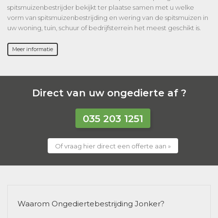
spitsmuizenbestrijder bekijkt ter plaatse samen met u welke
vorm van spitsmuizenbestrijding en wering van de spitsmuizen in
uw woning, tuin, schuur of bedrijfsterrein het meest geschikt is.
Meer informatie
Direct van uw ongedierte af ?
035 203 1251
Of vraag hier direct een offerte aan »
Waarom Ongediertebestrijding Jonker?