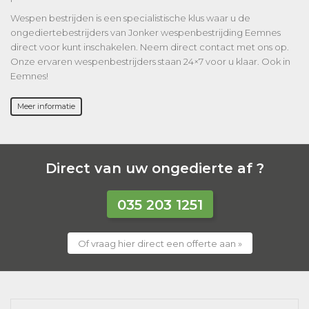
Wespen bestrijden is een specialistische klus waar u de
ongediertebestrijders van Jonker wespenbestrijding Eemnes
direct voor kunt inschakelen. Neem direct contact met ons op.
Onze ervaren wespenbestrijders staan 24×7 voor u klaar. Ook in
Eemnes!
Meer informatie
Direct van uw ongedierte af ?
035 203 1251
Of vraag hier direct een offerte aan »